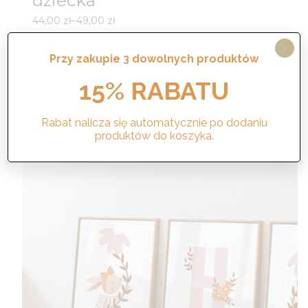
dziecka
Zakres
44,00
zł
–
49,00
zł
cen:
X
od
Wybierz opcje
Przy zakupie 3 dowolnych produktów
44,00 zł
do
15% RABATU
49,00 zł
Rabat nalicza się automatycznie po dodaniu
produktów do koszyka.