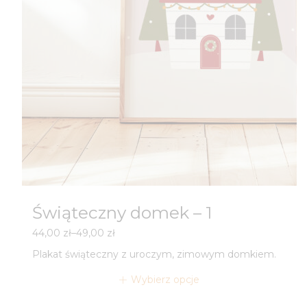
Świąteczny domek – 1
Zakres
44,00
zł
–
49,00
zł
cen:
Plakat świąteczny z uroczym, zimowym domkiem.
od
44,00 zł
Wybierz opcje
do
49,00 zł