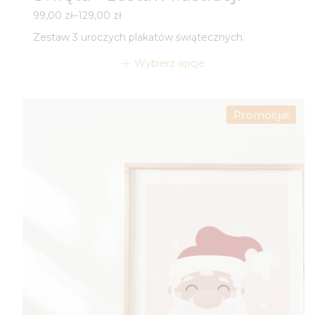
Zakres
99,00
zł
–
129,00
zł
cen:
Zestaw 3 uroczych plakatów świątecznych.
od
99,00 zł
Wybierz opcje
do
129,00 zł
Promocja!