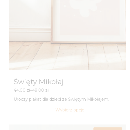
Święty Mikołaj
Zakres
44,00
zł
–
49,00
zł
cen:
Uroczy plakat dla dzieci ze Świętym Mikołajem.
od
44,00 zł
Wybierz opcje
do
49,00 zł