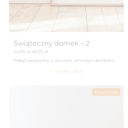
Świąteczny domek – 2
Zakres
44,00
zł
–
49,00
zł
cen:
Plakat świąteczny z uroczym, zimowym domkiem.
od
44,00 zł
Wybierz opcje
do
49,00 zł
Promocja!