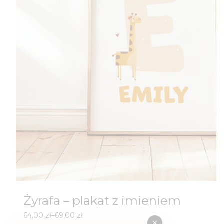
Żyrafa – plakat z imieniem
Zakres
64,00
zł
–
69,00
zł