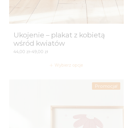
Ukojenie – plakat z kobietą
wśród kwiatów
Zakres
44,00
zł
–
49,00
zł
cen:
od
Wybierz opcje
44,00 zł
do
49,00 zł
Promocja!