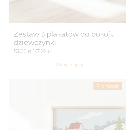
Zestaw 3 plakatów do pokoju
dziewczynki
Zakres
152,00
zł
–
167,00
zł
cen:
od
Wybierz opcje
152,00 zł
do
167,00 zł
Promocja!