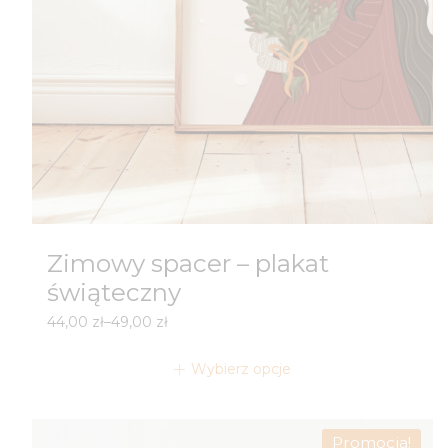
Zimowy spacer – plakat
świąteczny
Zakres
44,00
zł
–
49,00
zł
cen:
od
Wybierz opcje
44,00 zł
do
49,00 zł
Promocja!