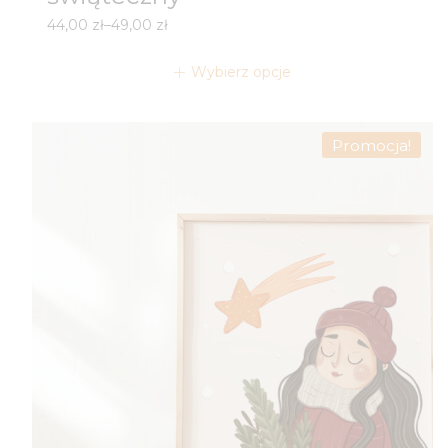
Zakres
44,00
zł
–
49,00
zł
cen:
od
Wybierz opcje
44,00 zł
do
49,00 zł
Promocja!