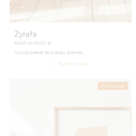
Żyrafa
Zakres
44,00
zł
–
49,00
zł
cen:
Uroczy plakat do pokoju dziecka.
od
44,00 zł
Wybierz opcje
do
49,00 zł
Promocja!