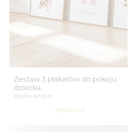
Zestaw 3 plakatów do pokoju
dziecka
Zakres
152,00
zł
–
167,00
zł
cen:
od
Wybierz opcje
152,00 zł
do
167,00 zł