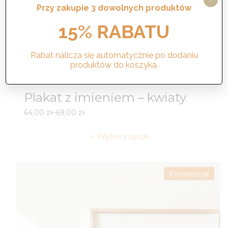
X
Przy zakupie 3 dowolnych produktów
15% RABATU
Rabat nalicza się automatycznie po dodaniu
produktów do koszyka.
Plakat z imieniem – kwiaty
Zakres
64,00
zł
–
69,00
zł
cen:
od
Wybierz opcje
64,00 zł
do
69,00 zł
Promocja!