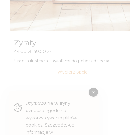
Żyrafy
Zakres
44,00
zł
–
49,00
zł
cen:
Urocza ilustracja z żyrafami do pokoju dziecka.
od
44,00 zł
Wybierz opcje
do
49,00 zł
Użytkowanie Witryny
oznacza zgodę na
wykorzystywanie plików
cookies. Szczegółowe
informacje w