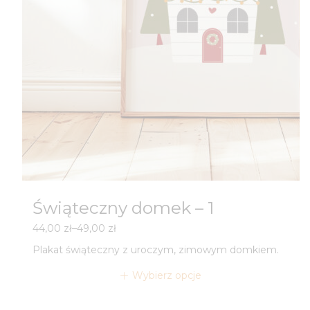
Świąteczny domek – 1
Zakres
44,00
zł
–
49,00
zł
cen:
Plakat świąteczny z uroczym, zimowym domkiem.
od
44,00 zł
Wybierz opcje
do
49,00 zł