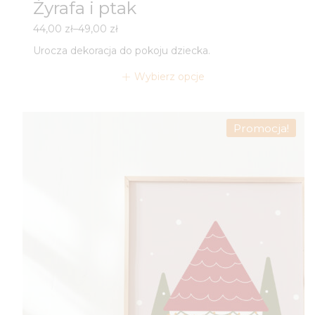
Żyrafa i ptak
Zakres
44,00
zł
–
49,00
zł
cen:
Urocza dekoracja do pokoju dziecka.
od
44,00 zł
Wybierz opcje
do
49,00 zł
Promocja!