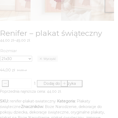
Renifer – plakat świąteczny
44,00
zł
–
49,00
zł
Zakres
cen:
Rozmiar
od
Wyczyść
44,00 zł
do
44,00
zł
49,00 zł
54,00
zł
Pierwotna
Aktualna
cena
cena
-
Dodaj do koszyka
+
wynosiła:
wynosi:
ilość
54,00 zł.
44,00 zł.
Renifer
Poprzednia najniższa cena:
44,00
zł
.
-
SKU:
renifer-plakat-swiateczny
Kategoria:
Plakaty
plakat
świąteczne
Znaczników:
Boże Narodzenie
,
dekoracje do
świąteczny
pokoju dziecka
,
dekoracje świąteczne
,
oryginalne plakaty
,
plakat na Boże Narodzenie
,
plakat świąteczny
,
zimowe