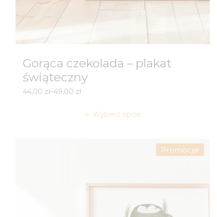
Gorąca czekolada – plakat
świąteczny
Zakres
44,00
zł
–
49,00
zł
cen:
od
Wybierz opcje
44,00 zł
do
49,00 zł
Promocja!