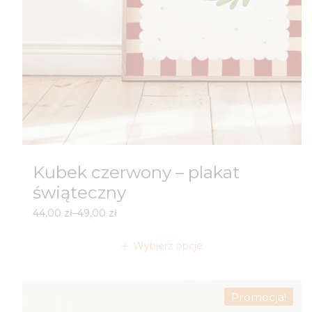
Kubek czerwony – plakat
świąteczny
Zakres
44,00
zł
–
49,00
zł
cen:
od
Wybierz opcje
44,00 zł
do
49,00 zł
Promocja!