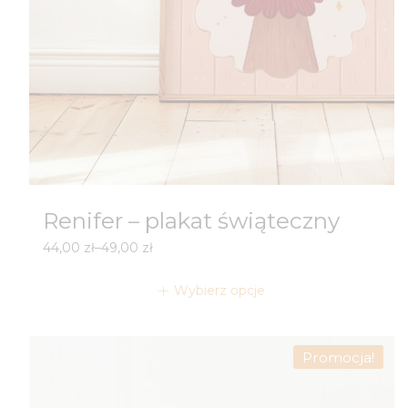
Renifer – plakat świąteczny
Zakres
44,00
zł
–
49,00
zł
cen:
od
Wybierz opcje
44,00 zł
do
49,00 zł
Promocja!