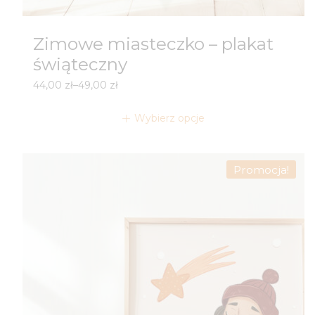
Zimowe miasteczko – plakat
świąteczny
Zakres
44,00
zł
–
49,00
zł
cen:
od
Wybierz opcje
44,00 zł
do
49,00 zł
Promocja!