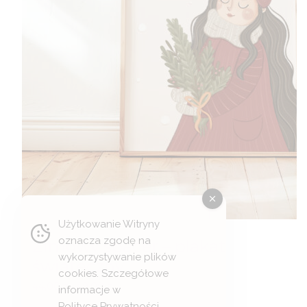
Użytkowanie Witryny
oznacza zgodę na
Zimowy spacer – plakat
wykorzystywanie plików
świąteczny
cookies. Szczegółowe
Zakres
44,00
zł
–
49,00
zł
informacje w
cen:
Polityce Prywatności
.