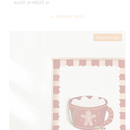
Zakres
44,00
zł
–
49,00
zł
cen:
od
Wybierz opcje
44,00 zł
do
49,00 zł
Promocja!