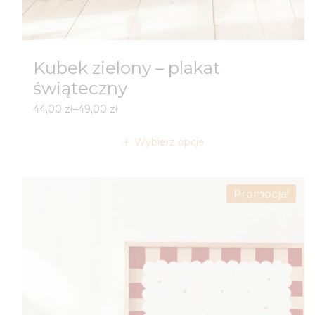
Kubek zielony – plakat
świąteczny
Zakres
44,00
zł
–
49,00
zł
cen:
od
Wybierz opcje
44,00 zł
do
49,00 zł
Promocja!