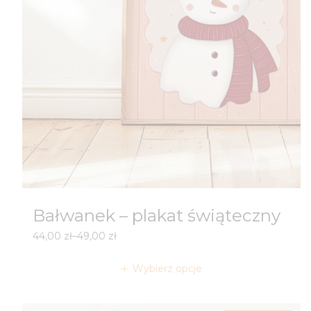
Bałwanek – plakat świąteczny
Zakres
44,00
zł
–
49,00
zł
cen:
od
Wybierz opcje
44,00 zł
do
49,00 zł