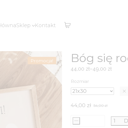
główna
Sklep
Kontakt
Bóg się ro
Promocja!
44,00
zł
–
49,00
zł
Zakres
cen:
Rozmiar
od
44,00 zł
do
44,00
zł
54,00
zł
Pierwotna
Aktualna
49,00 zł
cena
cena
-
D
ilość
wynosiła:
wynosi: