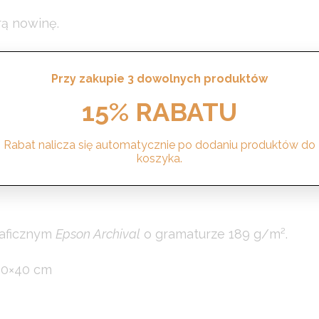
rą nowinę.
nej magii i przytulności.
Przy zakupie 3 dowolnych produktów
tem autorskim.
15% RABATU
sobą radość, ciepło i spokój.
Rabat nalicza się automatycznie po dodaniu produktów do
koszyka.
m nadzieję, że ten plakat pomoże Ci stworzyć przytu
raficznym
Epson Archival
o gramaturze 189 g/m².
30×40 cm