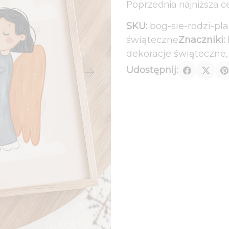
Poprzednia najniższa c
Bóg
54,00 zł.
44,00 zł.
się
SKU:
bog-sie-rodzi-pl
rodzi
świąteczne
Znaczniki:
-
dekoracje świąteczne
plakat
Udostępnij:
z
aniołem