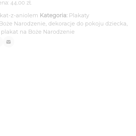
ena:
44,00
zł
.
akat-z-aniolem
Kategoria:
Plakaty
Boże Narodzenie
,
dekoracje do pokoju dziecka
,
,
plakat na Boże Narodzenie