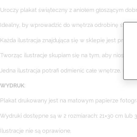
Uroczy plakat świąteczny z aniołem głoszącym dob
Idealny, by wprowadzić do wnętrza odrobinę świątecz
Każda ilustracja znajdująca się w sklepie jest projek
Tworząc ilustracje skupiam się na tym, aby niosły ze 
Jedna ilustracja potrafi odmienić całe wnętrze. Ma
WYDRUK
:
Plakat drukowany jest na matowym papierze fotog
Wydruki dostępne są w 2 rozmiarach: 21×30 cm lub 
Ilustracje nie są oprawione.