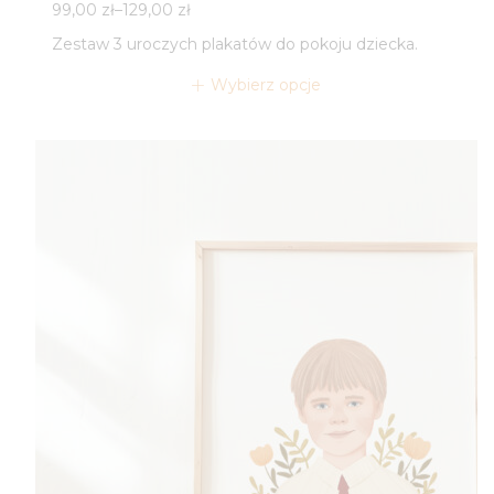
Zakres
99,00
zł
–
129,00
zł
cen:
Zestaw 3 uroczych plakatów do pokoju dziecka.
od
99,00 zł
Wybierz opcje
do
129,00 zł