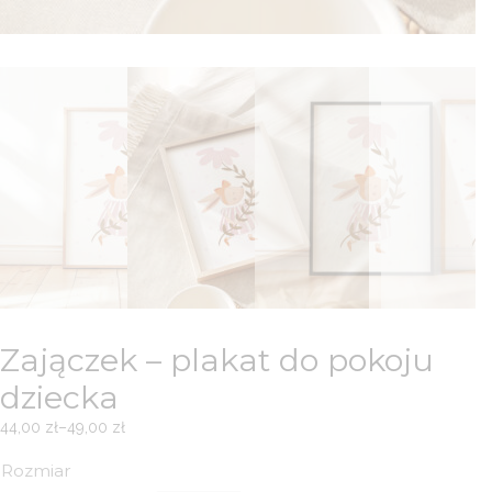
Zajączek – plakat do pokoju
dziecka
44,00
zł
–
49,00
zł
Zakres
cen:
Rozmiar
od