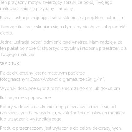
Ten przyjazny motyw zwierzęcy sprawi, że pokój Twojego
malucha stanie się przytulny i radosny.
Każda ilustracja znajdująca się w sklepie jest projektem autorskim.
Tworząc ilustracje skupiam się na tym, aby niosły ze sobą radość i
ciepło.
Jedna ilustracja potrafi odmienić całe wnętrze. Mam nadzieję, że
ten plakat pomoże Ci stworzyć przytulną i radosną przestrzeń dla
Twojego malucha.
WYDRUK
:
Plakat drukowany jest na matowym papierze
fotograficznym
Epson Archival
o gramaturze 189 g/m².
Wydruki dostępne są w 2 rozmiarach: 21×30 cm lub 30×40 cm
Ilustracje nie są oprawione.
Kolory widoczne na ekranie mogą nieznacznie różnić się od
rzeczywistych barw wydruku, w zależności od ustawień monitora
lub urządzenia wyświetlającego.
Produkt przeznaczony jest wyłącznie do celów dekoracyjnych.