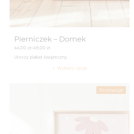
Pierniczek – Domek
Zakres
44,00
zł
–
49,00
zł
cen:
Uroczy plakat świąteczny.
od
44,00 zł
Wybierz opcje
do
49,00 zł
Promocja!