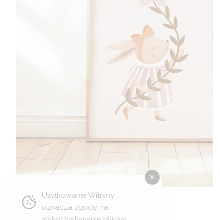
Użytkowanie Witryny
Plakat z zajączkiem
oznacza zgodę na
wykorzystywanie plików