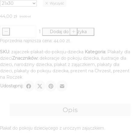
Wyczyść
44,00 zł
do
44,00
zł
49,00 zł
54,00
zł
Pierwotna
Aktualna
cena
cena
-
Dodaj do koszyka
+
wynosiła:
wynosi:
ilość
54,00 zł.
44,00 zł.
Zajączek
Poprzednia najniższa cena:
44,00
zł
.
-
SKU:
zajaczek-plakat-do-pokoju-dziecka
Kategoria:
Plakaty dla
plakat
dzieci
Znaczników:
dekoracje do pokoju dziecka
,
ilustracje dla
do
dzieci
,
narodziny dziecka
,
plakat z zajączkiem
,
plakaty dla
pokoju
dzieci
,
plakaty do pokoju dziecka
,
prezent na Chrzest
,
prezent
dziecka
na Roczek
Udostępnij:
Opis
Plakat do pokoju dziecięcego z uroczym zajączkiem.