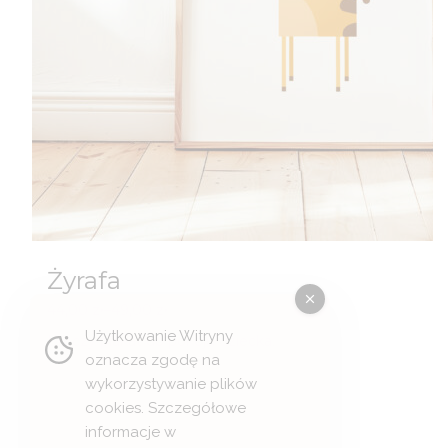
Żyrafa
Zakres
44,00
zł
–
49,00
zł
cen:
Użytkowanie Witryny
Uroczy plakat do pokoju dziecka.
od
oznacza zgodę na
44,00 zł
Wybierz opcje
wykorzystywanie plików
do
cookies. Szczegółowe
49,00 zł
informacje w