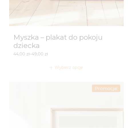
Myszka – plakat do pokoju
dziecka
Zakres
44,00
zł
–
49,00
zł
cen:
od
Wybierz opcje
44,00 zł
do
49,00 zł
Promocja!