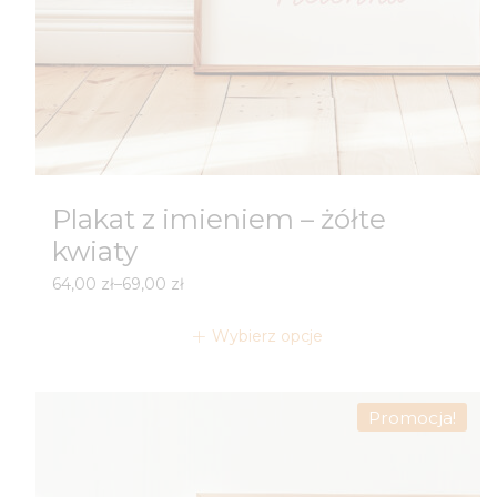
Plakat z imieniem – żółte
kwiaty
Zakres
64,00
zł
–
69,00
zł
cen:
od
Wybierz opcje
64,00 zł
do
69,00 zł
Promocja!