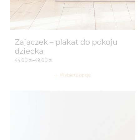
Zajączek – plakat do pokoju
dziecka
Zakres
44,00
zł
–
49,00
zł
cen:
od
Wybierz opcje
44,00 zł
do
49,00 zł