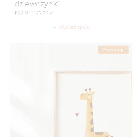
dziewczynki
Zakres
152,00
zł
–
167,00
zł
cen:
od
Wybierz opcje
152,00 zł
do
167,00 zł
Promocja!