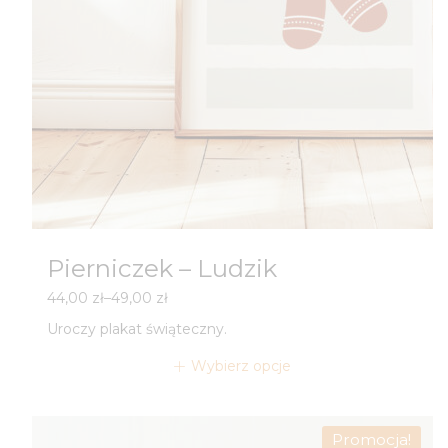
Pierniczek – Ludzik
Zakres
44,00
zł
–
49,00
zł
cen:
Uroczy plakat świąteczny.
od
44,00 zł
Wybierz opcje
do
49,00 zł
Promocja!