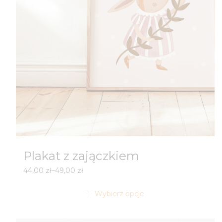
Plakat z zajączkiem
Zakres
44,00
zł
–
49,00
zł
cen:
od
Wybierz opcje
44,00 zł
do