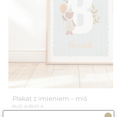
Plakat z imieniem – miś
Zakres
64,00
zł
–
69,00
zł
cen:
X