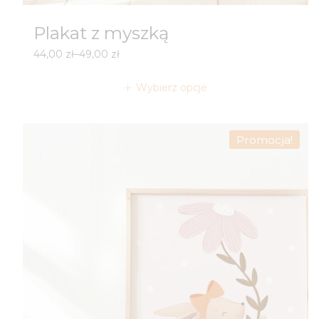
Plakat z myszką
Zakres
44,00
zł
–
49,00
zł
cen:
od
Wybierz opcje
44,00 zł
do
49,00 zł
Promocja!