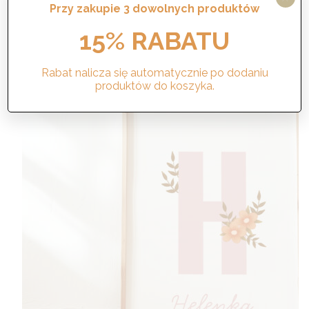
od
Wybierz opcje
Przy zakupie 3 dowolnych produktów
64,00 zł
do
15% RABATU
69,00 zł
Promocja!
Rabat nalicza się automatycznie po dodaniu
produktów do koszyka.