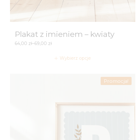
Plakat z imieniem – kwiaty
Zakres
64,00
zł
–
69,00
zł
cen:
od
Wybierz opcje
64,00 zł
do
69,00 zł
Promocja!