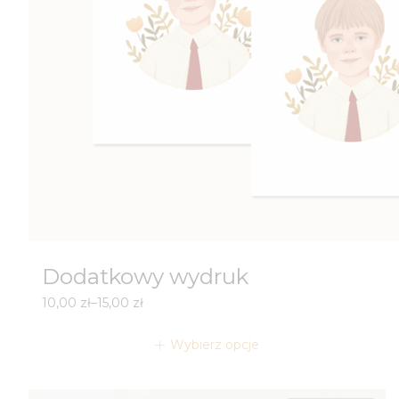
Dodatkowy wydruk
Zakres
10,00
zł
–
15,00
zł
cen:
od
Wybierz opcje
10,00 zł
do
15,00 zł