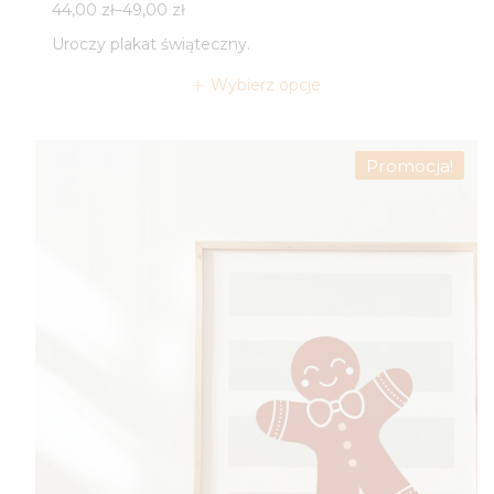
Zakres
44,00
zł
–
49,00
zł
cen:
Uroczy plakat świąteczny.
od
44,00 zł
Wybierz opcje
do
49,00 zł
Promocja!