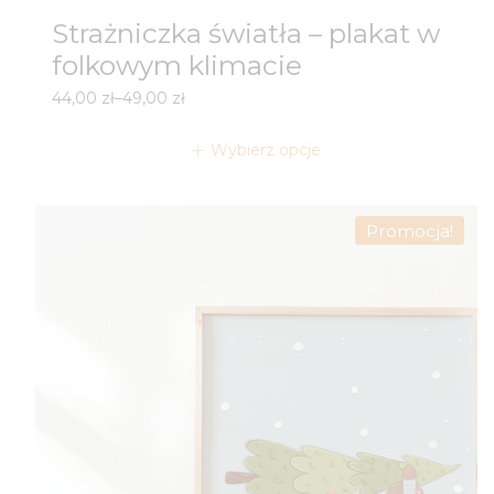
Strażniczka światła – plakat w
folkowym klimacie
Zakres
44,00
zł
–
49,00
zł
cen:
od
Wybierz opcje
44,00 zł
do
49,00 zł
Promocja!