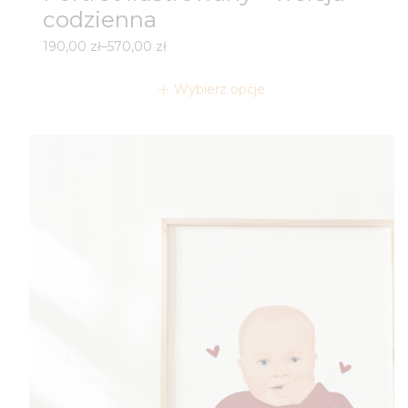
codzienna
Zakres
190,00
zł
–
570,00
zł
cen:
od
Wybierz opcje
190,00 zł
do
570,00 zł