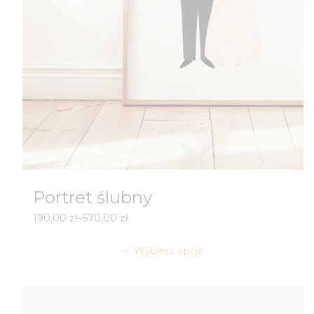
Portret ślubny
Zakres
190,00
zł
–
570,00
zł
cen:
od
Wybierz opcje
190,00 zł
do
570,00 zł