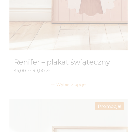
Renifer – plakat świąteczny
Zakres
44,00
zł
–
49,00
zł
cen:
od
Wybierz opcje
44,00 zł
do
49,00 zł
Promocja!