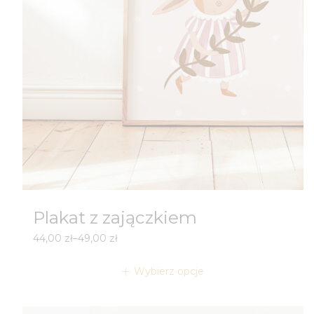
Plakat z zajączkiem
Zakres
44,00
zł
–
49,00
zł
cen:
od
Wybierz opcje
44,00 zł
do
49,00 zł