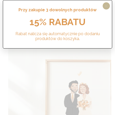
230,00
zł
X
Wyjątkowy, ilustrowany portret wykonany na
Przy zakupie 3 dowolnych produktów
podstawie zdjęcia.
15% RABATU
Wybierz opcje
Rabat nalicza się automatycznie po dodaniu
produktów do koszyka.