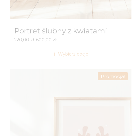
Portret ślubny z kwiatami
Zakres
220,00
zł
–
600,00
zł
cen:
od
Wybierz opcje
220,00 zł
do
600,00 zł
Promocja!