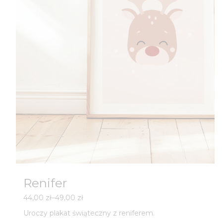
Renifer
Zakres
44,00
zł
–
49,00
zł
cen:
Uroczy plakat świąteczny z reniferem.
od