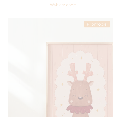
44,00 zł
Wybierz opcje
do
49,00 zł
Promocja!