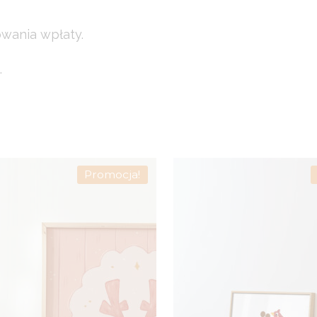
owania wpłaty.
.
Promocja!