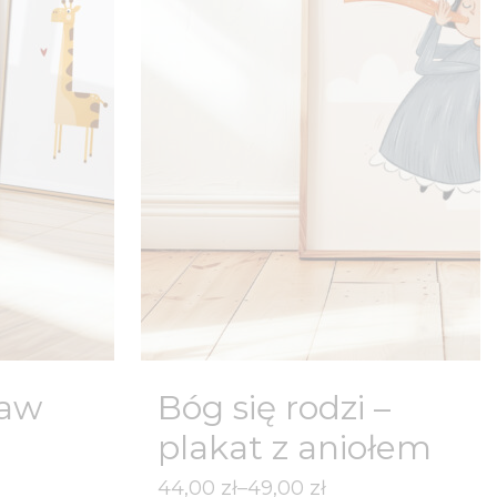
taw
Bóg się rodzi –
plakat z aniołem
Zakres
44,00
zł
–
49,00
zł