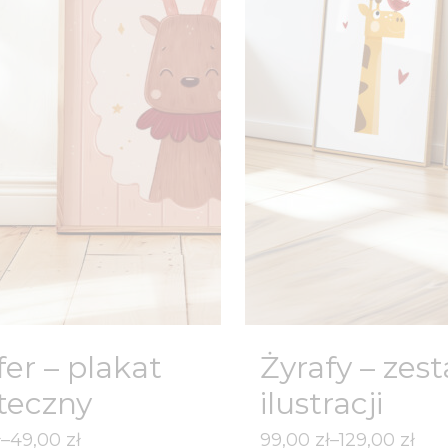
fer – plakat
Żyrafy – zes
teczny
ilustracji
Zakres
ł
–
49,00
zł
99,00
zł
–
129,00
zł