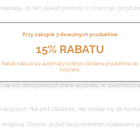
m nadzieję, że ten plakat pomoże Ci stworzyć przytu
Przy zakupie 3 dowolnych produktów
raficznym
Epson Archival
o gramaturze 189 g/m².
15% RABATU
30×40 cm
Rabat nalicza się automatycznie po dodaniu produktów do
koszyka.
ć się od rzeczywistych barw wydruku, w zależności 
acyjnych. Nie jest zabawką, nie nadaje się do konta
wilgocią. Chronić przed bezpośrednim działaniem p