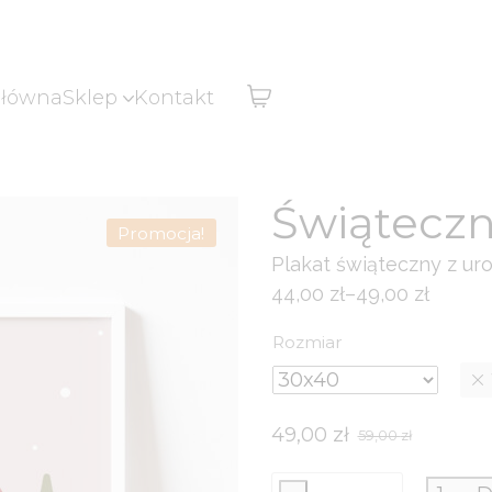
główna
Sklep
Kontakt
Świąteczn
Promocja!
Plakat świąteczny z u
44,00
zł
–
49,00
zł
Zakres
cen:
Rozmiar
od
44,00 zł
do
49,00
zł
59,00
zł
Pierwotna
Aktualna
49,00 zł
cena
cena