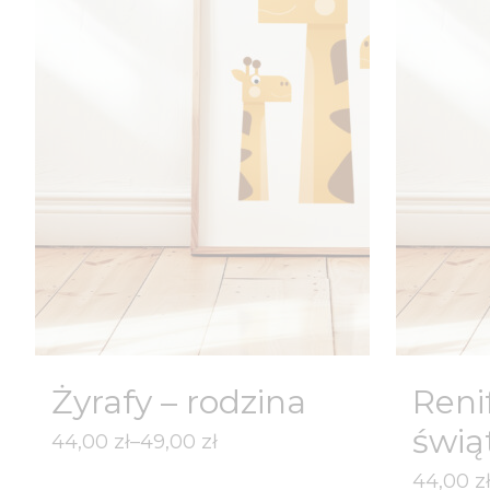
Żyrafy – rodzina
Reni
świą
Zakres
44,00
zł
–
49,00
zł
cen:
Zakres
44,00
z
Wyjątkowy plakat do pokoju