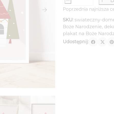
-
D
ilość
wynosiła:
wynosi:
Poprzednia najniższa c
Świąteczny
59,00 zł.
49,00 zł.
domek
SKU:
swiateczny-dome
-
Boże Narodzenie
,
deko
1
plakat na Boże Narod
Udostępnij: