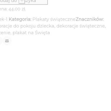
odaj do koszyka
+
ena:
44,00
zł
.
k-1
Kategoria:
Plakaty świąteczne
Znaczników:
racje do pokoju dziecka
,
dekoracje świąteczne
,
zenie
,
plakat na Święta