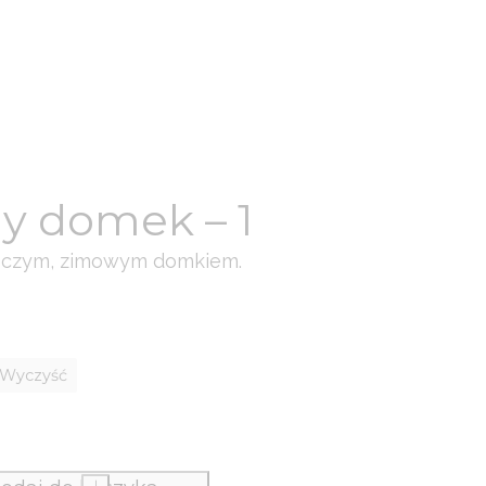
y domek – 1
roczym, zimowym domkiem.
Wyczyść