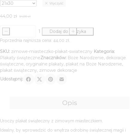
Wyczyść
44,00 zł
do
44,00
zł
49,00 zł
54,00
zł
Pierwotna
Aktualna
cena
cena
-
Dodaj do koszyka
+
wynosiła:
wynosi:
ilość
54,00 zł.
44,00 zł.
Zimowe
Poprzednia najniższa cena:
44,00
zł
.
miasteczko
SKU:
zimowe-miasteczko-plakat-swiateczny
Kategoria:
-
Plakaty świąteczne
Znaczników:
Boże Narodzenie
,
dekoracje
plakat
świąteczne
,
oryginalne plakaty
,
plakat na Boże Narodzenie
,
świąteczny
plakat świąteczny
,
zimowe dekoracje
Udostępnij:
Opis
Uroczy plakat świąteczny z zimowym miasteczkiem.
Idealny, by wprowadzić do wnętrza odrobinę świątecznej magii i