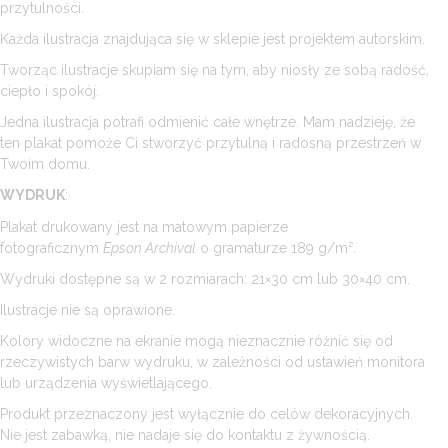
przytulności.
Każda ilustracja znajdująca się w sklepie jest projektem autorskim.
Tworząc ilustracje skupiam się na tym, aby niosły ze sobą radość,
ciepło i spokój.
Jedna ilustracja potrafi odmienić całe wnętrze. Mam nadzieję, że
ten plakat pomoże Ci stworzyć przytulną i radosną przestrzeń w
Twoim domu.
WYDRUK
:
Plakat drukowany jest na matowym papierze
fotograficznym
Epson Archival
o gramaturze 189 g/m².
Wydruki dostępne są w 2 rozmiarach: 21×30 cm lub 30×40 cm.
Ilustracje nie są oprawione.
Kolory widoczne na ekranie mogą nieznacznie różnić się od
rzeczywistych barw wydruku, w zależności od ustawień monitora
lub urządzenia wyświetlającego.
Produkt przeznaczony jest wyłącznie do celów dekoracyjnych.
Nie jest zabawką, nie nadaje się do kontaktu z żywnością.