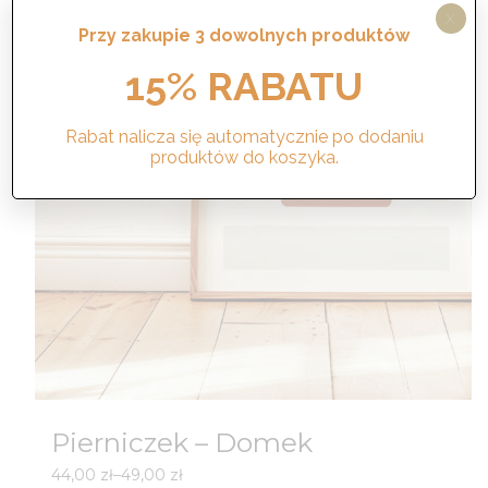
X
Przy zakupie 3 dowolnych produktów
15% RABATU
Rabat nalicza się automatycznie po dodaniu
produktów do koszyka.
Pierniczek – Domek
Zakres
44,00
zł
–
49,00
zł