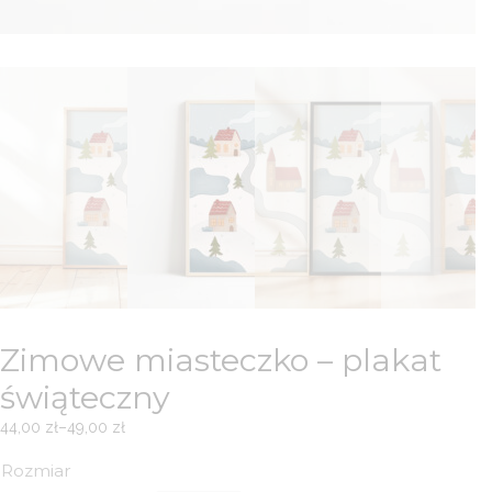
Zimowe miasteczko – plakat
świąteczny
44,00
zł
–
49,00
zł
Zakres
cen:
Rozmiar
od