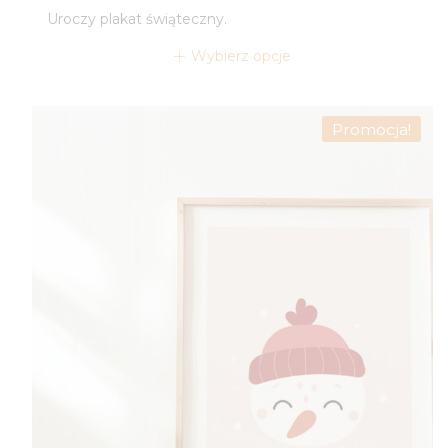
cen:
Uroczy plakat świąteczny.
od
44,00 zł
Wybierz opcje
do
49,00 zł
Promocja!