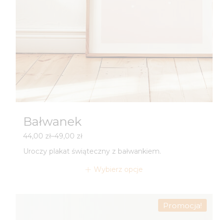
Bałwanek
Zakres
44,00
zł
–
49,00
zł
cen:
Uroczy plakat świąteczny z bałwankiem.
od
44,00 zł
Wybierz opcje
do
49,00 zł
Promocja!