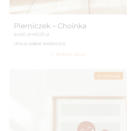
Pierniczek – Choinka
Zakres
44,00
zł
–
49,00
zł
cen:
Uroczy plakat świąteczny.
od
44,00 zł
Wybierz opcje
do
49,00 zł
Promocja!