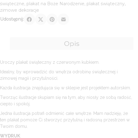
świąteczne
,
plakat na Boże Narodzenie
,
plakat świąteczny
,
świąteczny
zimowe dekoracje
Udostępnij:
Opis
Uroczy plakat świąteczny z czerwonym kubkiem.
Idealny, by wprowadzić do wnętrza odrobinę świątecznej i
zimowej magii i przytulności.
Każda ilustracja znajdująca się w sklepie jest projektem autorskim.
Tworząc ilustracje skupiam się na tym, aby niosły ze sobą radość,
ciepło i spokój.
Jedna ilustracja potrafi odmienić całe wnętrze. Mam nadzieję, że
ten plakat pomoże Ci stworzyć przytulną i radosną przestrzeń w
Twoim domu.
WYDRUK
: