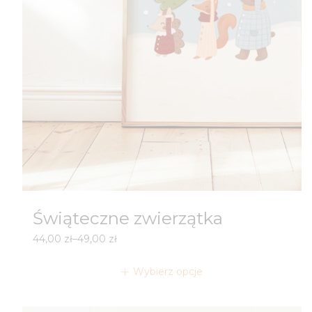
Świąteczne zwierzątka
Zakres
44,00
zł
–
49,00
zł
cen:
od
Wybierz opcje
44,00 zł
do
49,00 zł