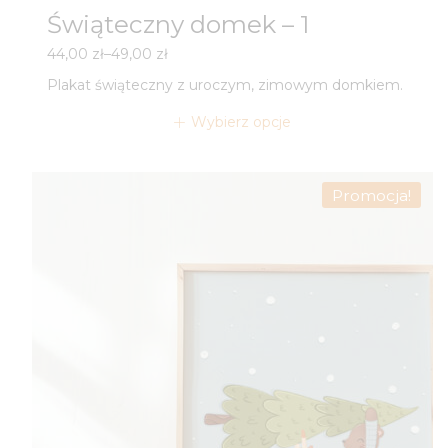
Świąteczny domek – 1
Zakres
44,00
zł
–
49,00
zł
cen:
Plakat świąteczny z uroczym, zimowym domkiem.
od
44,00 zł
Wybierz opcje
do
49,00 zł
Promocja!