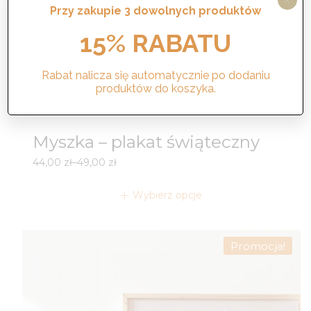
X
Przy zakupie 3 dowolnych produktów
15% RABATU
Rabat nalicza się automatycznie po dodaniu
produktów do koszyka.
Myszka – plakat świąteczny
Zakres
44,00
zł
–
49,00
zł
cen:
od
Wybierz opcje
44,00 zł
do
49,00 zł
Promocja!