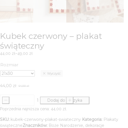
Kubek czerwony – plakat
świąteczny
44,00
zł
–
49,00
zł
Zakres
cen:
Rozmiar
od
Wyczyść
44,00 zł
do
44,00
zł
49,00 zł
54,00
zł
Pierwotna
Aktualna
cena
cena
-
Dodaj do koszyka
+
wynosiła:
wynosi:
ilość
54,00 zł.
44,00 zł.
Kubek
Poprzednia najniższa cena:
44,00
zł
.
czerwony
SKU:
kubek-czerwony-plakat-swiateczny
Kategoria:
Plakaty
-
świąteczne
Znaczników:
Boże Narodzenie
,
dekoracje
plakat