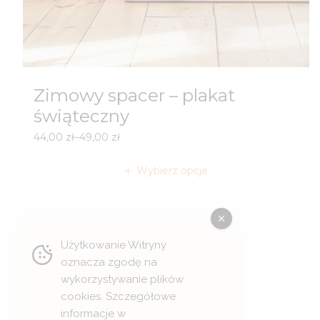
Zimowy spacer – plakat
świąteczny
Zakres
44,00
zł
–
49,00
zł
cen:
od
Wybierz opcje
44,00 zł
do
49,00 zł
Użytkowanie Witryny
oznacza zgodę na
wykorzystywanie plików
cookies. Szczegółowe
informacje w