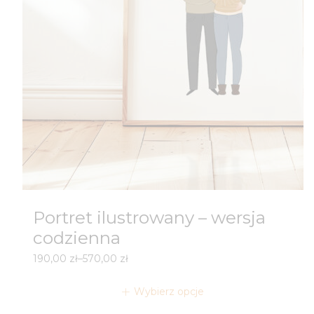
Portret ilustrowany – wersja
codzienna
Zakres
190,00
zł
–
570,00
zł
cen:
od
Wybierz opcje
190,00 zł