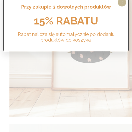
X
Przy zakupie 3 dowolnych produktów
230,00
zł
15% RABATU
Wybierz opcje
Rabat nalicza się automatycznie po dodaniu
produktów do koszyka.