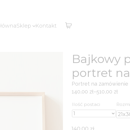
główna
Sklep
Kontakt
Bajkowy p
portret n
Portret na zamówienie
140,00
zł
–
510,00
zł
Zakres
cen:
Ilość postaci
Rozmi
od
140,00 zł
do
140,00
zł