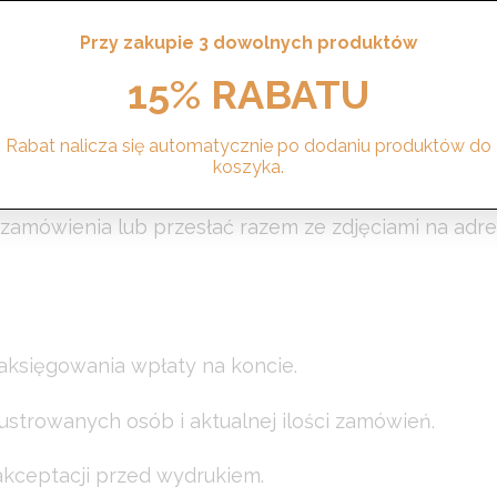
których twarze są dobrze widoczne.
Przy zakupie 3 dowolnych produktów
15% RABATU
sobie określony ubiór, inny niż na przesłanych zdjęc
Rabat nalicza się automatycznie po dodaniu produktów do
koszyka.
lub specjalna dedykacja.
amówienia lub przesłać razem ze zdjęciami na adres
aksięgowania wpłaty na koncie.
 ilustrowanych osób i aktualnej ilości zamówień.
akceptacji przed wydrukiem.