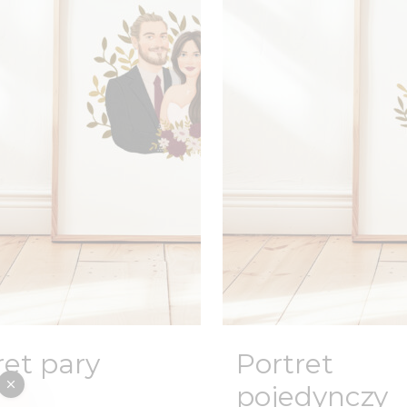
ret pary
Portret
pojedynczy
zł