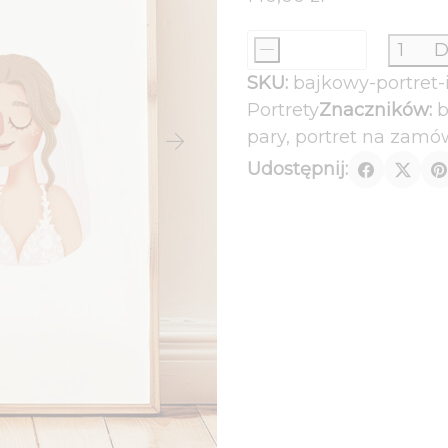
510,00 zł
-
D
ilość
SKU:
bajkowy-portret-
Bajkowy
Portrety
Znaczników:
b
portret
pary
,
portret na zamó
-
Udostępnij:
ilustrowany
portret
na
zamówienie