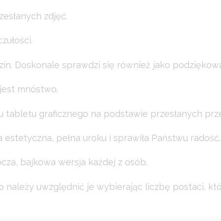
esłanych zdjęć.
zułości.
dzin. Doskonale sprawdzi się również jako podzięko
jest mnóstwo.
u tabletu graficznego na podstawie przesłanych prz
a estetyczna, pełna uroku i sprawiła Państwu radość.
rocza, bajkowa wersja każdej z osób.
należy uwzględnić je wybierając liczbę postaci, która