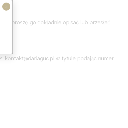
X
iach, proszę go dokładnie opisać lub przesłać
: kontakt@dariaguc.pl w tytule podając numer