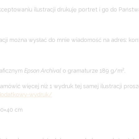
ceptowaniu ilustracji drukuję portret i go do Państ
zacji można wysłać do mnie wiadomość na adres: kon
raficznym
Epson Archival
o gramaturze 189 g/m².
zamówić więcej niż 1 wydruk tej samej ilustracji pr
/dodatkowy-wydruk/
30×40 cm