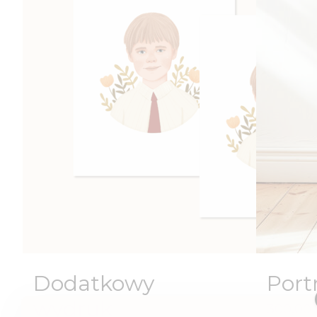
Dodatkowy
Port
wydruk
300,00