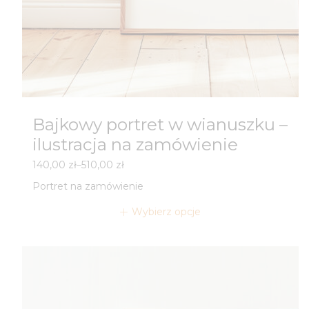
Bajkowy portret w wianuszku –
ilustracja na zamówienie
Zakres
140,00
zł
–
510,00
zł
cen:
Portret na zamówienie
od
140,00 zł
Wybierz opcje
do
510,00 zł