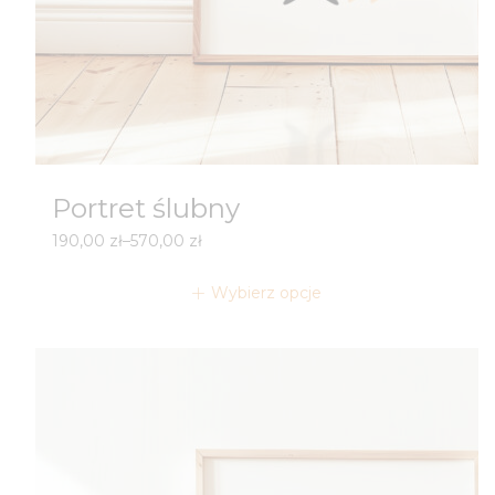
Portret ślubny
Zakres
190,00
zł
–
570,00
zł
cen:
od
Wybierz opcje
190,00 zł
do
570,00 zł