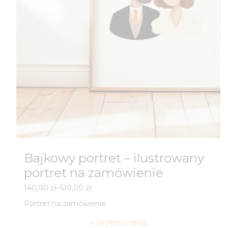
Bajkowy portret – ilustrowany
portret na zamówienie
Zakres
140,00
zł
–
510,00
zł
cen:
Portret na zamówienie
od
140,00 zł
Wybierz opcje