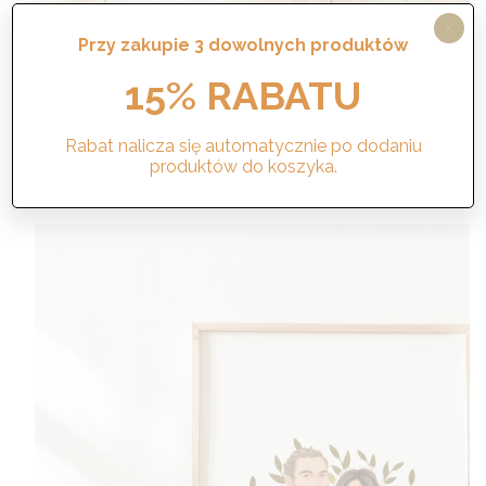
X
Przy zakupie 3 dowolnych produktów
Portret ilustrowany – wersja
codzienna
15% RABATU
Zakres
190,00
zł
–
570,00
zł
cen:
Rabat nalicza się automatycznie po dodaniu
od
produktów do koszyka.
Wybierz opcje
190,00 zł
do
570,00 zł