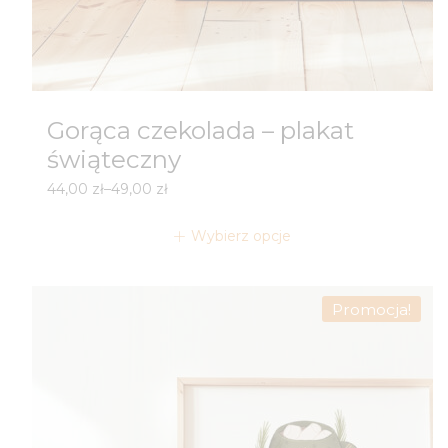
Gorąca czekolada – plakat
świąteczny
Zakres
44,00
zł
–
49,00
zł
cen:
od
Wybierz opcje
44,00 zł
do
49,00 zł
Promocja!