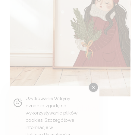
Użytkowanie Witryny
oznacza zgodę na
Zimowy spacer – plakat
wykorzystywanie plików
świąteczny
cookies. Szczegółowe
Zakres
44,00
zł
–
49,00
zł
informacje w
cen:
Polityce Prywatności
.