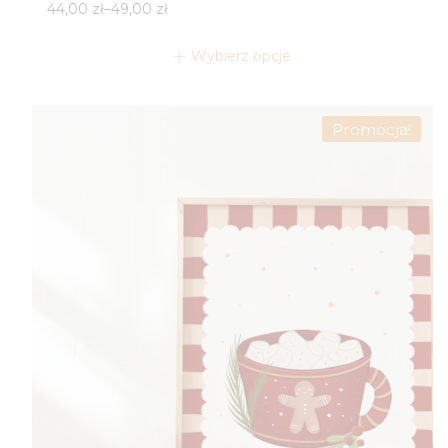
Zakres
44,00
zł
–
49,00
zł
cen:
od
Wybierz opcje
44,00 zł
do
49,00 zł
Promocja!