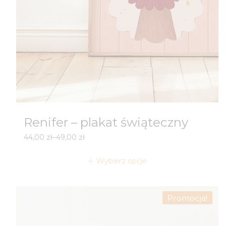
Renifer – plakat świąteczny
Zakres
44,00
zł
–
49,00
zł
cen:
od
Wybierz opcje
44,00 zł
do
49,00 zł
Promocja!