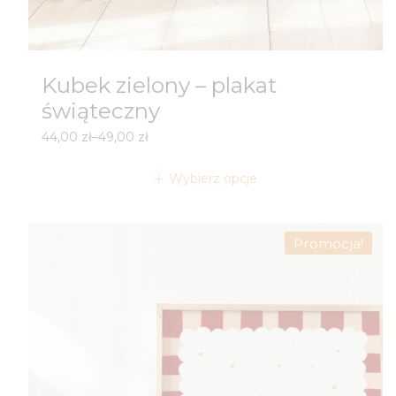
Kubek zielony – plakat
świąteczny
Zakres
44,00
zł
–
49,00
zł
cen:
od
Wybierz opcje
44,00 zł
do
49,00 zł
Promocja!