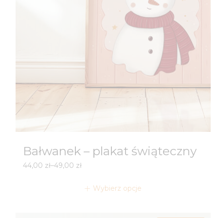
Bałwanek – plakat świąteczny
Zakres
44,00
zł
–
49,00
zł
cen:
od
Wybierz opcje
44,00 zł
do
49,00 zł