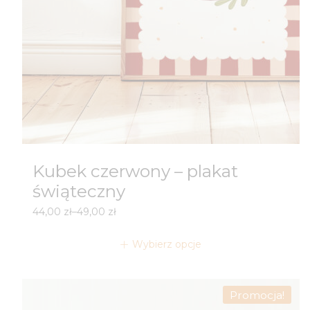
Kubek czerwony – plakat
świąteczny
Zakres
44,00
zł
–
49,00
zł
cen:
od
Wybierz opcje
44,00 zł
do
49,00 zł
Promocja!