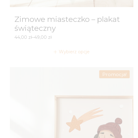
Zimowe miasteczko – plakat
świąteczny
Zakres
44,00
zł
–
49,00
zł
cen:
od
Wybierz opcje
44,00 zł
do
49,00 zł
Promocja!