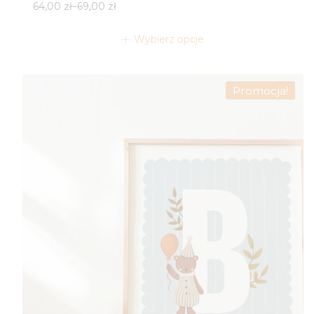
Zakres
64,00
zł
–
69,00
zł
cen:
od
Wybierz opcje
64,00 zł
do
69,00 zł
Promocja!