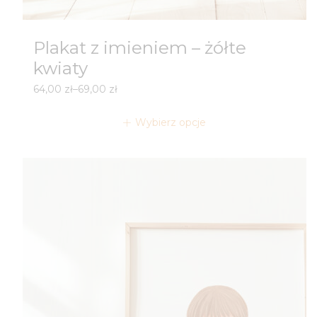
Plakat z imieniem – żółte
kwiaty
Zakres
64,00
zł
–
69,00
zł
cen:
od
Wybierz opcje
64,00 zł
do
69,00 zł