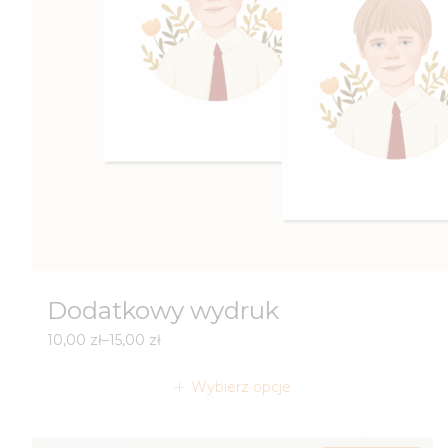
Dodatkowy wydruk
Zakres
10,00
zł
–
15,00
zł
cen:
od
Wybierz opcje
10,00 zł
do
15,00 zł