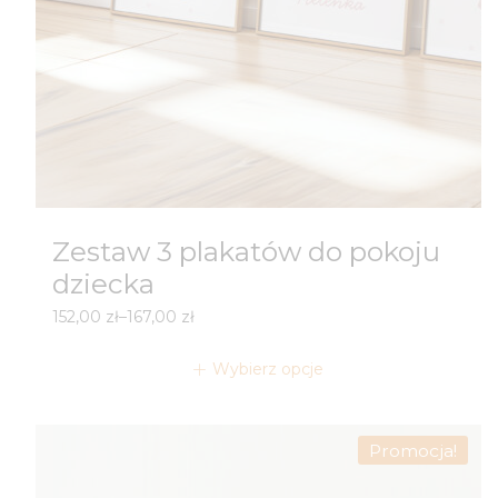
Zestaw 3 plakatów do pokoju
dziecka
Zakres
152,00
zł
–
167,00
zł
cen:
od
Wybierz opcje
152,00 zł
do
167,00 zł
Promocja!