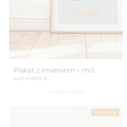
Plakat z imieniem – miś
Zakres
64,00
zł
–
69,00
zł
cen:
od
Wybierz opcje
64,00 zł
do
69,00 zł
Promocja!