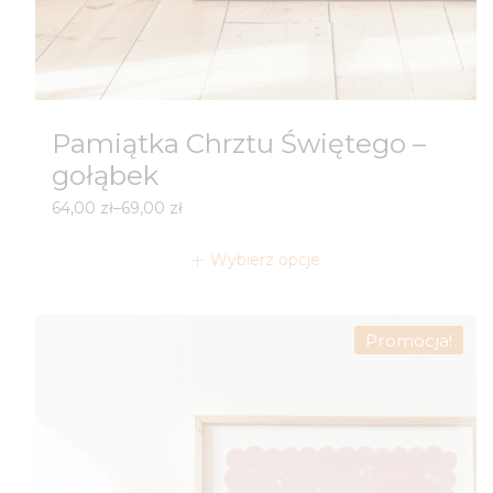
Pamiątka Chrztu Świętego –
gołąbek
Zakres
64,00
zł
–
69,00
zł
cen:
od
Wybierz opcje
64,00 zł
do
69,00 zł
Promocja!