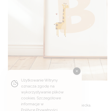
Użytkowanie Witryny
oznacza zgodę na
Żyrafa – plakat z literką
wykorzystywanie plików
Zakres
64,00
zł
–
69,00
zł
cookies. Szczegółowe
cen:
informacje w
Personalizowana dekoracja do pokoju dziecka.
od
Polityce Prywatności
.