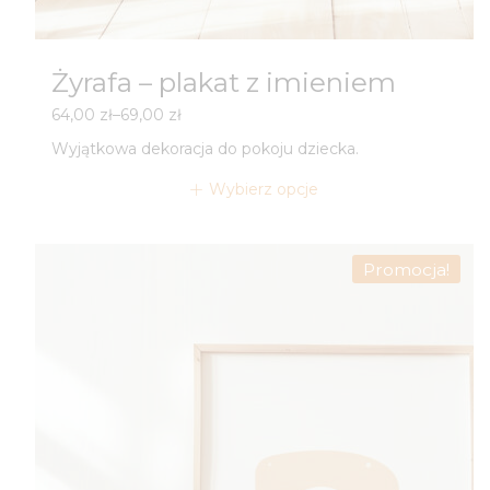
Żyrafa – plakat z imieniem
Zakres
64,00
zł
–
69,00
zł
cen:
Wyjątkowa dekoracja do pokoju dziecka.
od
64,00 zł
Wybierz opcje
do
69,00 zł
Promocja!