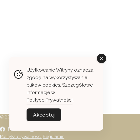
Użytkowanie Witryny oznacza
zgodę na wykorzystywanie
plików cookies. Szczegółowe
informacje w
Polityce Prywatności
.
Akceptuj
© 2026 Daria Guć - Projektowanie graficzne
Facebook
Instagram
Polityka prywatności
Regulamin