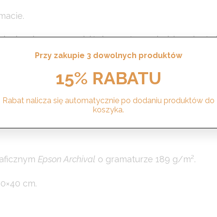
macie.
Idealna, by wprowadzić do wnętrza odrobinę ciepła i
Przy zakupie 3 dowolnych produktów
tem autorskim.
15% RABATU
sobą radość, ciepło i spokój.
Rabat nalicza się automatycznie po dodaniu produktów do
koszyka.
m nadzieję, że ten plakat pomoże Ci stworzyć przytu
raficznym
Epson Archival
o gramaturze 189 g/m².
30×40 cm.