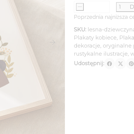
cena
cena
-
D
ilość
wynosiła:
wynosi:
Poprzednia najniższa c
Leśna
54,00 zł.
44,00 zł.
dziewczyna
SKU:
lesna-dziewczyn
-
Plakaty kobiece
,
Plaka
plakat
dekoracje
,
oryginalne 
w
rustykalne ilustracje
,
w
folkowym
Udostępnij:
klimacie