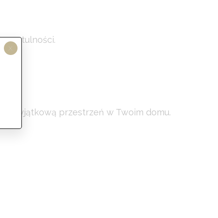
 przytulności.
X
lną i wyjątkową przestrzeń w Twoim domu.