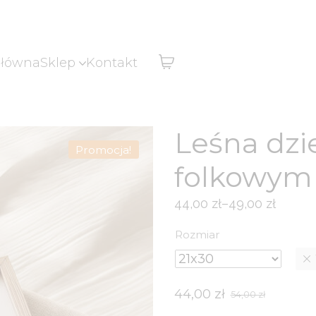
główna
Sklep
Kontakt
Leśna dzi
Promocja!
folkowym 
44,00
zł
–
49,00
zł
Zakres
cen:
Rozmiar
od
44,00 zł
do
44,00
zł
54,00
zł
Pierwotna
Aktualna
49,00 zł