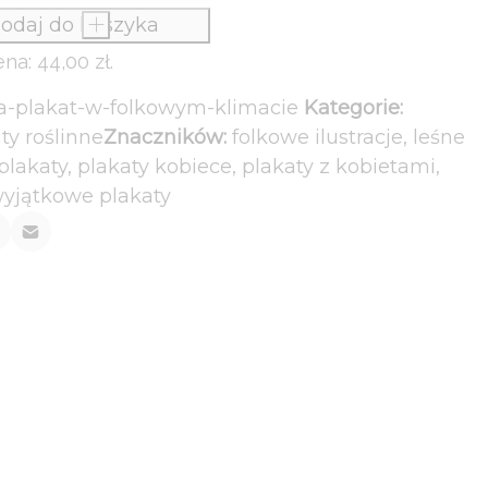
odaj do koszyka
+
ena:
44,00
zł
.
a-plakat-w-folkowym-klimacie
Kategorie:
ty roślinne
Znaczników:
folkowe ilustracje
,
leśne
plakaty
,
plakaty kobiece
,
plakaty z kobietami
,
yjątkowe plakaty