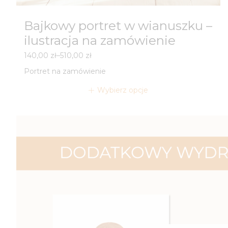
Bajkowy portret w wianuszku –
ilustracja na zamówienie
Zakres
140,00
zł
–
510,00
zł
cen:
Portret na zamówienie
od
140,00 zł
Wybierz opcje
do
510,00 zł