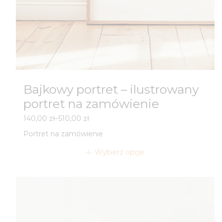
Bajkowy portret – ilustrowany
portret na zamówienie
Zakres
140,00
zł
–
510,00
zł
cen:
Portret na zamówienie
od
140,00 zł
Wybierz opcje
do
510,00 zł