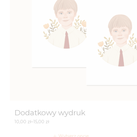
Dodatkowy wydruk
Zakres
10,00
zł
–
15,00
zł
cen:
od
Wybierz opcje