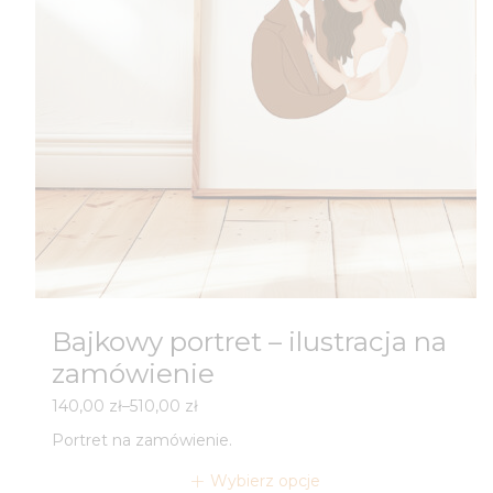
Bajkowy portret – ilustracja na
zamówienie
Zakres
140,00
zł
–
510,00
zł
cen:
Portret na zamówienie.
od
140,00 zł
Wybierz opcje