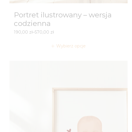
Portret ilustrowany – wersja
codzienna
Zakres
190,00
zł
–
570,00
zł
cen:
od
Wybierz opcje
190,00 zł
do
570,00 zł