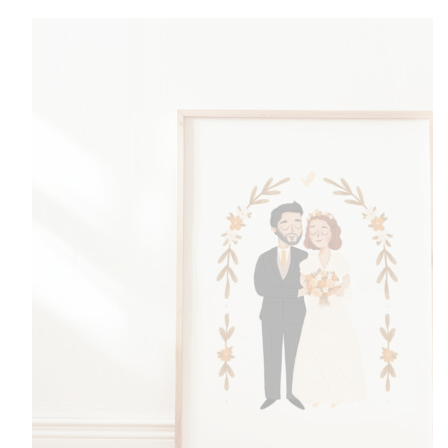
do
570,00 zł