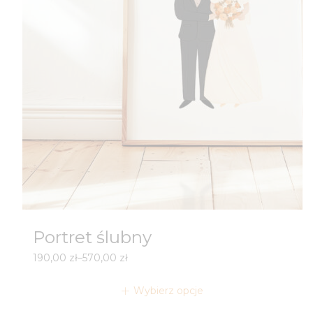
Portret ślubny
Zakres
190,00
zł
–
570,00
zł
cen:
od
Wybierz opcje
190,00 zł