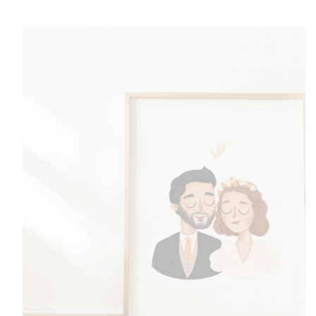
do
510,00 zł