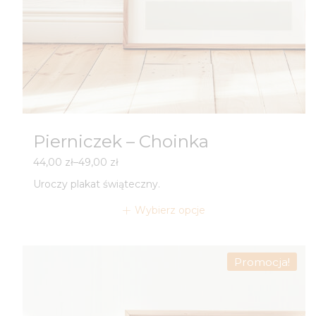
Pierniczek – Choinka
Zakres
44,00
zł
–
49,00
zł
cen:
Uroczy plakat świąteczny.
od
44,00 zł
Wybierz opcje
do
49,00 zł
Promocja!