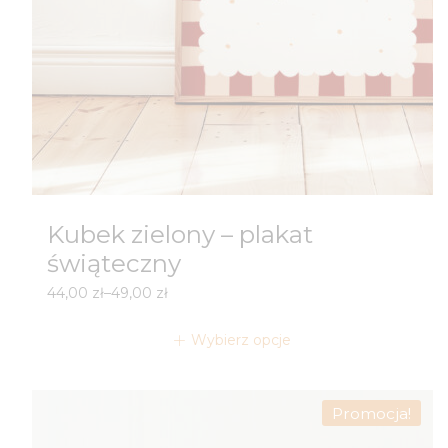
Kubek zielony – plakat
świąteczny
Zakres
44,00
zł
–
49,00
zł
cen:
od
Wybierz opcje
44,00 zł
do
49,00 zł
Promocja!