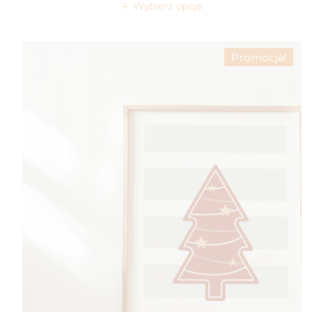
od
Wybierz opcje
44,00 zł
do
49,00 zł
Promocja!