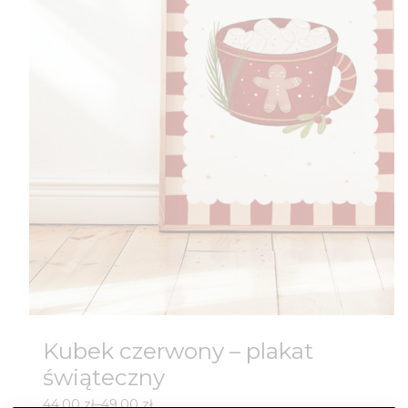
Kubek czerwony – plakat
świąteczny
Zakres
44,00
zł
–
49,00
zł