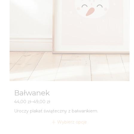
Bałwanek
Zakres
44,00
zł
–
49,00
zł
cen:
Uroczy plakat świąteczny z bałwankiem.
od
44,00 zł
Wybierz opcje
do
49,00 zł