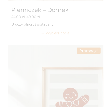
Pierniczek – Domek
Zakres
44,00
zł
–
49,00
zł
cen:
Uroczy plakat świąteczny.
od
44,00 zł
Wybierz opcje
do
49,00 zł
Promocja!