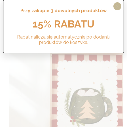
cen:
X
Przy zakupie 3 dowolnych produktów
od
Wybierz opcje
44,00 zł
15% RABATU
do
49,00 zł
Promocja!
Rabat nalicza się automatycznie po dodaniu
produktów do koszyka.