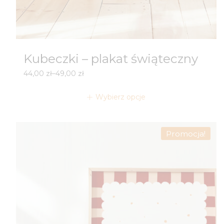
Kubeczki – plakat świąteczny
Zakres
44,00
zł
–
49,00
zł
cen:
od
Wybierz opcje
44,00 zł
do
49,00 zł
Promocja!