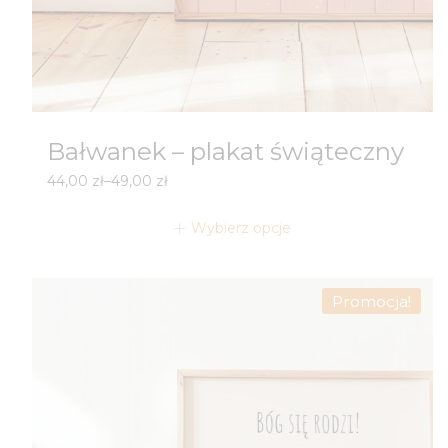
Bałwanek – plakat świąteczny
Zakres
44,00
zł
–
49,00
zł
cen:
od
Wybierz opcje
44,00 zł
do
49,00 zł
Promocja!