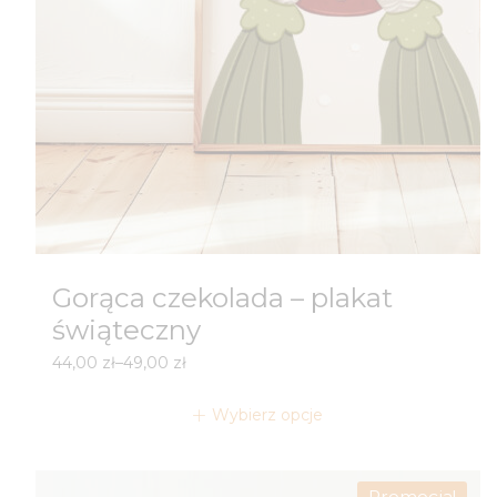
Gorąca czekolada – plakat
świąteczny
Zakres
44,00
zł
–
49,00
zł
cen:
od
Wybierz opcje
44,00 zł
do
49,00 zł
Promocja!