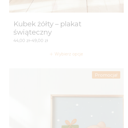
Kubek żółty – plakat
świąteczny
Zakres
44,00
zł
–
49,00
zł
cen:
od
Wybierz opcje
44,00 zł
do
49,00 zł
Promocja!