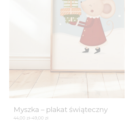
Myszka – plakat świąteczny
Zakres
44,00
zł
–
49,00
zł
cen: