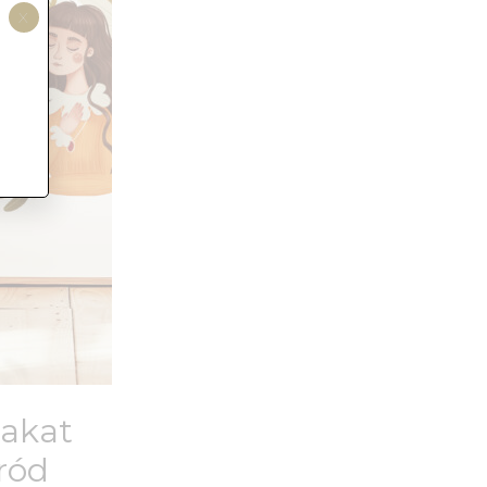
X
lakat
ród