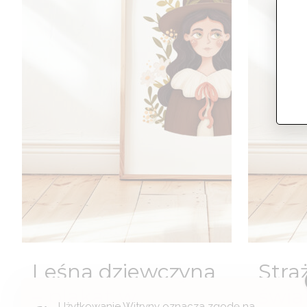
Leśna dziewczyna
Stra
– plakat w
świa
Użytkowanie Witryny oznacza zgodę na