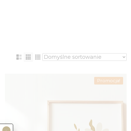
Promocja!
X