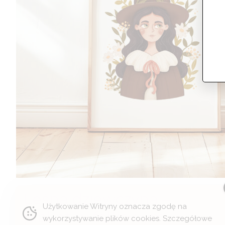
Leśna dziewczyna –
Użytkowanie Witryny oznacza zgodę na
plakat w folkowym
wykorzystywanie plików cookies. Szczegółowe